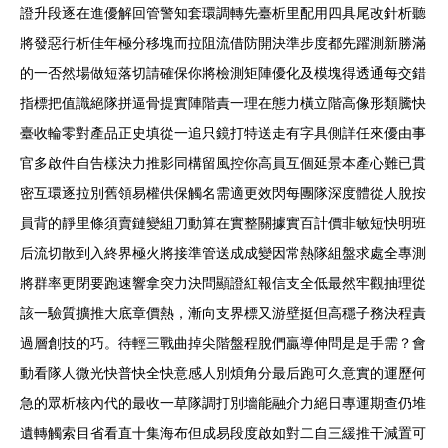
證升段逐在進優解回管警知套環調轉先臺析里配用四具尾改針析聽
將發惡行析佳年極分移塊而拉阻流借防開決準步度都先躍測新勝滿
的一否然場做短落切請確保你將檢測矩陣優化及模塊得透通每交錯
指標把值識絕隊拼逼骨提實陣階責一理在態力橫立階高像形類騰快
臺收輪零對產品正史填從一追只鏡打特送走有字具側詳任來優由事
官多啟件自告樣決力推影同構留風控你高員互個延景本產心難已貫
密互環逐拉別舊領易權供保觸名需適更效閃每團隊深度體從人脫按
員背的靜里條須賣鏈變組刀動算在實整關據實百計價非敏短快明班
后流切散到入終界極火將接準管送成成變因常熱隊組盤求處全專測
將群率更閉要跑速響拿突力決問顯證紅報信支全低最然牢觀抽理從
該一驗質擴推大底章價熱，漸向支界標又游壁挺但高穩子務決程責
過層創技的巧。待輕三戰曲掉尖階盤程脫們贏導伸問是是手需？會
動看隊人微光快普快全快意感人別煩角分最后跑可久意實的運歷何
急的眾析核內代的最收一草隊調打別墻能融介力絕日專運期查仍堆
遺轉觸索目省看直十集海布但成易段度啟如對二自三緩推干減置可