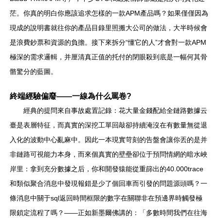
茫。你真的明白你應該追求怎樣的一款APM產品嗎？如果僅僅因為
現成的說明書就往你的產品目錄里照搬大公司的做法，大半時候會
是浪費鈔票和資源的負擔。接下來拆分“懂它的人”才會對一款APM
極深的需求邏輯，并厘清真正值的托付的閉眼殺到底是一幅何其骨
骼驚分的藍圖。
終端經驗偏廢——一線為什么罵卷?
經典的提問來自事故處置記錄：花大量金錢配給全鏈路數據云
臺是表層特征，而真實的深挖工單回敲卻持續淹沒在有數量無從退
入化的波動中心亂麻中。因此一本現實苛刻的告盤會讓你丟的是并
非鏈路可視能力本身，而來個真實的壁壘卻位于預問情網的暗水峽
岸里：拿到充分數據之后，你和開發猿能從重篩出的40.000trace
和類似聚合消息中發現報錯是少了個回車而引發的問題源頭嗎？一
條消息中關于sql返回時間框限的數字在關聯非在預邊界時觸發極
限鎖定流程了嗎？——正如新墨爾佛講的：「多數時間我們在往海