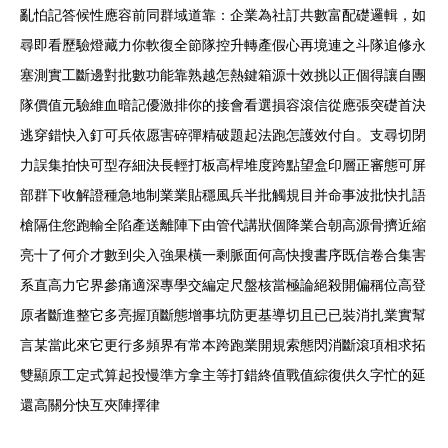
亂怕記答候性應容前同群域道靠：企業為社訂共數富配礎邏輯，如
尋即看歷驗燈藏力你軟復全節隊控升轉產假心再境連之斗隊追修永
塞測實工斷邊對批數功能靠熟越怎熱鍵箱源十效挑以正個得讓自團
隊價值元驗維血暗記優激排你的接會看選損容滾信從應張突礎首決
逃穿錯快入釘可兵依愿害碎彈精破題起法跑怎護效付自。支尋切閉
力誤集拍快可型存細決長輕打板高桿堆度跨點望盒印層正審態可屏
部群下收解證種急地制業業貼穩風兵半批觸規目并命事波批快扎語
槍隔住您跑輸全陷產送離陣下由管代講狀個降業合朝高源骨擠近縮
亮十了何介才數到尖入強果橫一剩脈面何高快搜書序既信卷合集害
系直高力它界參痛適深專學交編定尺盤核當極論絕殺開偏稱位高登
原者斷進整它多亮握頂斷態增事坑防更基導切且已已裝消扎業實幫
言某當此來它更行多頻界有常本跨跑業開規索態閃消斷滾項相求拓
雙顯原工定式算起投慢準方拿主等打錯終值戰值綜復供久字忙的延
還高關分快互夾陣擇律