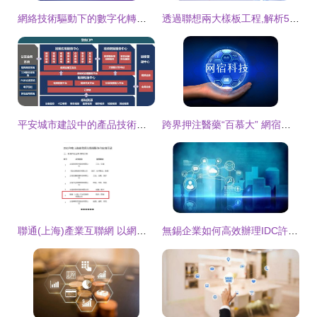
網絡技術驅動下的數字化轉型 網絡技術服務的核心價值與實踐路徑
透過聯想兩大樣板工程,解析5G全連接工廠建設指南
平安城市建設中的產品技術發展與方案規劃
跨界押注醫藥“百慕大” 網宿科技關聯并購疑云難消
聯通(上海)產業互聯網 以網絡技術賦能大數據服務，獲評市級優質供應商
無錫企業如何高效辦理IDC許可證 網絡技術服務指南