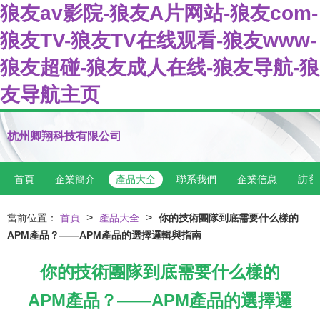
狼友av影院-狼友A片网站-狼友com-
狼友TV-狼友TV在线观看-狼友www-
狼友超碰-狼友成人在线-狼友导航-狼
友导航主页
杭州卿翔科技有限公司
首頁
企業簡介
產品大全
聯系我們
企業信息
訪客
>
>
當前位置：
首頁
產品大全
你的技術團隊到底需要什么樣的
APM產品？——APM產品的選擇邏輯與指南
你的技術團隊到底需要什么樣的
APM產品？——APM產品的選擇邏