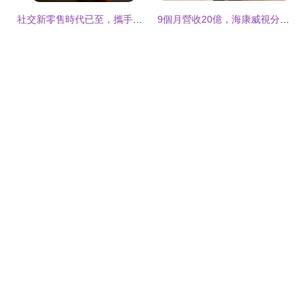
社交新零售時代已至，攜手時刻家共創社交商業新未來
9個月營收20億，海康威視分拆智能家居子公司上市 網絡技術服務成新增長點